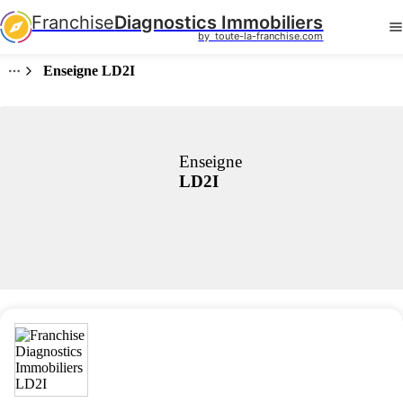
Franchise
Diagnostics Immobiliers
by  toute-la-franchise.com
Enseigne LD2I
Enseigne
LD2I