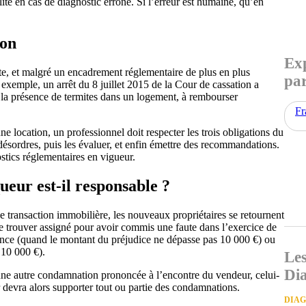
ité en cas de diagnostic erroné. Si l’erreur est humaine, qu’en
ion
Exp
te, et malgré un encadrement réglementaire de plus en plus
par
 exemple, un arrêt du 8 juillet 2015 de la Cour de cassation a
 la présence de termites dans un logement, à rembourser
Fr
 location, un professionnel doit respecter les trois obligations du
désordres, puis les évaluer, et enfin émettre des recommandations.
ostics réglementaires en vigueur.
ueur est-il responsable ?
 transaction immobilière, les nouveaux propriétaires se retournent
 se trouver assigné pour avoir commis une faute dans l’exercice de
tance (quand le montant du préjudice ne dépasse pas 10 000 €) ou
 10 000 €).
Les
Dia
’une autre condamnation prononcée à l’encontre du vendeur, celui-
r devra alors supporter tout ou partie des condamnations.
DIA