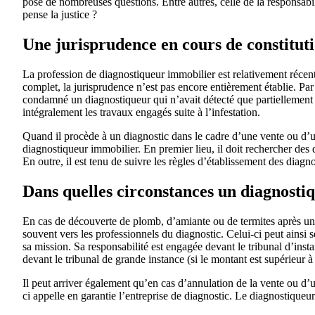
pose de nombreuses questions. Entre autres, celle de la responsabil
pense la justice ?
Une jurisprudence en cours de constitut
La profession de diagnostiqueur immobilier est relativement récen
complet, la jurisprudence n’est pas encore entièrement établie. Par
condamné un diagnostiqueur qui n’avait détecté que partiellement
intégralement les travaux engagés suite à l’infestation.
Quand il procède à un diagnostic dans le cadre d’une vente ou d’une
diagnostiqueur immobilier. En premier lieu, il doit rechercher des 
En outre, il est tenu de suivre les règles d’établissement des diagn
Dans quelles circonstances un diagnostiq
En cas de découverte de plomb, d’amiante ou de termites après une
souvent vers les professionnels du diagnostic. Celui-ci peut ainsi
sa mission. Sa responsabilité est engagée devant le tribunal d’ins
devant le tribunal de grande instance (si le montant est supérieur à
Il peut arriver également qu’en cas d’annulation de la vente ou d
ci appelle en garantie l’entreprise de diagnostic. Le diagnostiqueu